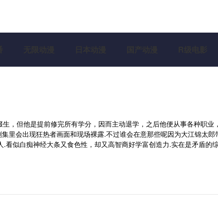
番
无限动漫
日本动漫
国产动漫
R级电影
中辍生，但他是提前修完所有学分，因而主动退学，之后他便从事各种职业
剧集里会出现狂热者画面和现场裸露.不过谁会在意那些呢因为大江锦太郎
人.看似白痴神经大条又食色性，却又高智商好学富创造力.实在是矛盾的