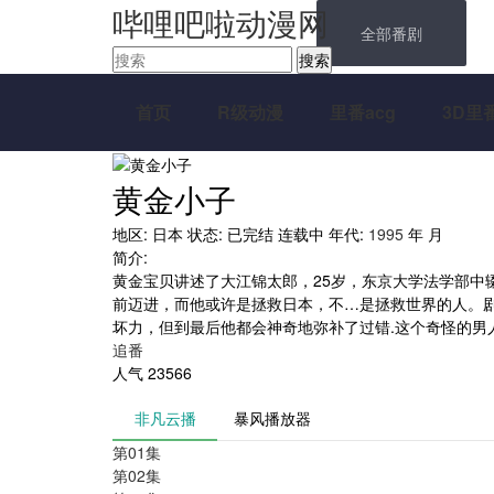
哔哩吧啦动漫网
全部番剧
搜索
首页
R级动漫
里番acg
3D里
黄金小子
地区:
日本
状态:
已完结
连载中
年代:
1995
年
月
简介:
黄金宝贝讲述了大江锦太郎，25岁，东京大学法学部
前迈进，而他或许是拯救日本，不…是拯救世界的人。
坏力，但到最后他都会神奇地弥补了过错.这个奇怪的男
追番
人气
23566
非凡云播
暴风播放器
第01集
第02集