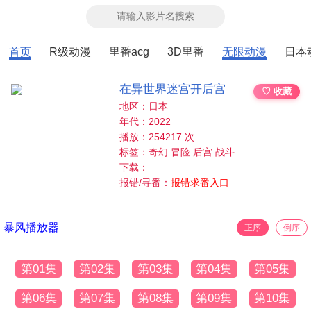
首页
R级动漫
里番acg
3D里番
无限动漫
日本
在异世界迷宫开后宫
♡ 收藏
地区：日本
年代：2022
播放：254217 次
标签：奇幻 冒险 后宫 战斗
下载：
报错/寻番：
报错求番入口
暴风播放器
正序
倒序
第01集
第02集
第03集
第04集
第05集
第06集
第07集
第08集
第09集
第10集