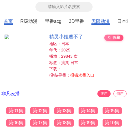
首页
R级动漫
里番acg
3D里番
无限动漫
日本
精灵小姐瘦不了
♡ 收藏
地区：日本
年代：2025
播放：29843 次
标签：搞笑 日常
下载：
报错/寻番：
报错求番入口
非凡云播
正序
倒序
第01集
第02集
第03集
第04集
第05集
第06集
第07集
第08集
第09集
第10集