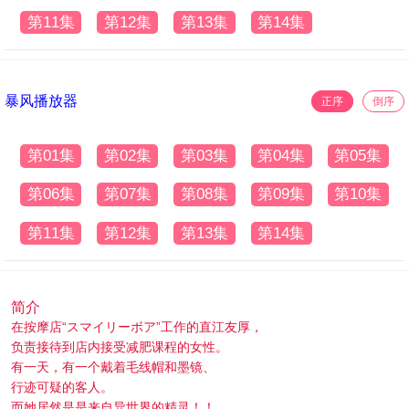
第11集
第12集
第13集
第14集
暴风播放器
正序
倒序
第01集
第02集
第03集
第04集
第05集
第06集
第07集
第08集
第09集
第10集
第11集
第12集
第13集
第14集
简介
在按摩店“スマイリーボア”工作的直江友厚，
负责接待到店内接受减肥课程的女性。
有一天，有一个戴着毛线帽和墨镜、
行迹可疑的客人。
而她居然是是来自异世界的精灵！！