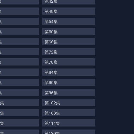
集
第42集
集
第48集
集
第54集
集
第60集
集
第66集
集
第72集
集
第78集
集
第84集
集
第90集
集
第96集
1集
第102集
7集
第108集
3集
第114集
9集
第120集