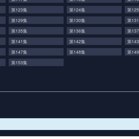
第123集
第124集
第12
第129集
第130集
第13
第135集
第136集
第13
第141集
第142集
第14
第147集
第148集
第14
第153集