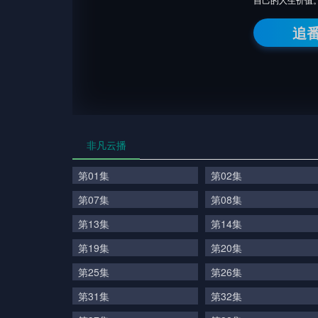
追
非凡云播
第01集
第02集
第07集
第08集
第13集
第14集
第19集
第20集
第25集
第26集
第31集
第32集