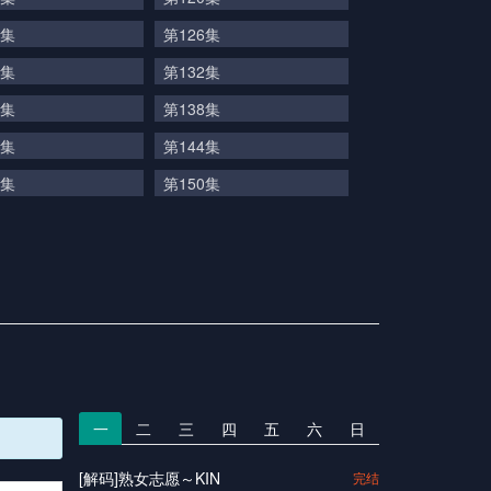
5集
第126集
1集
第132集
7集
第138集
3集
第144集
9集
第150集
一
二
三
四
五
六
日
[解码]熟女志愿～KIN
完结