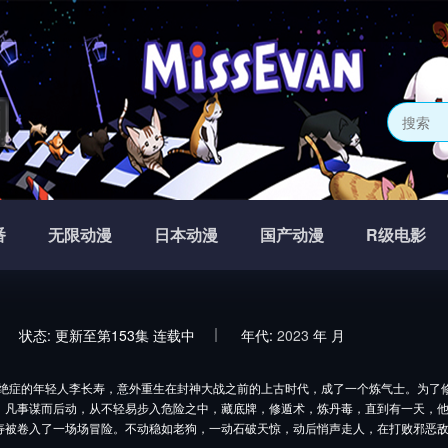
网
番
无限动漫
日本动漫
国产动漫
R级电影
状态:
更新至第153集
连载中
年代:
2023
年
月
的年轻人李长寿，意外重生在封神大战之前的上古时代，成了一个炼气士。为了修
，凡事谋而后动，从不轻易步入危险之中，藏底牌，修遁术，炼丹毒，直到有一天，
寿被卷入了一场场冒险。不动稳如老狗，一动石破天惊，动后悄声走人，在打败邪恶
。