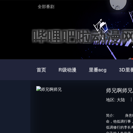
全部番剧
哔哩吧啦动漫
首页
R级动漫
里番acg
3D里
师兄啊师兄
地区:
大陆
简介:
身患绝症
命，他低调行事
低调修行的李长
自己的人生价值