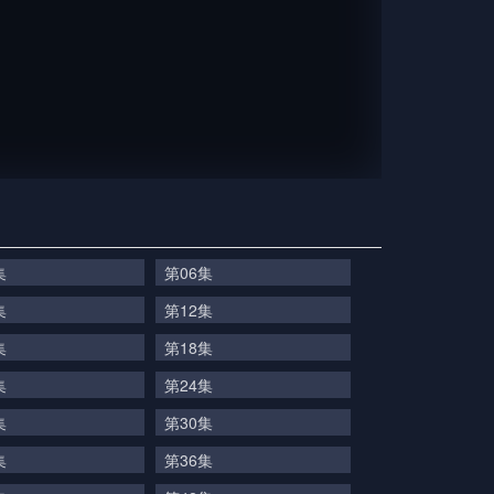
集
第06集
集
第12集
集
第18集
集
第24集
集
第30集
集
第36集