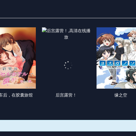
车后，在胶囊旅馆
后宫露营！
缘之空