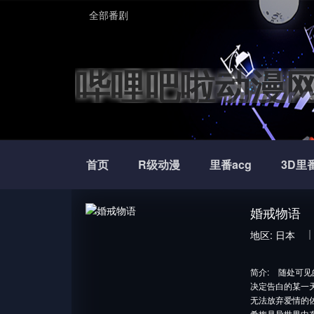
全部番剧
哔哩吧啦动漫
首页
R级动漫
里番acg
3D里
婚戒物语
地区:
日本
简介:
随处可见
决定告白的某一
无法放弃爱情的
希梅是异世界中存