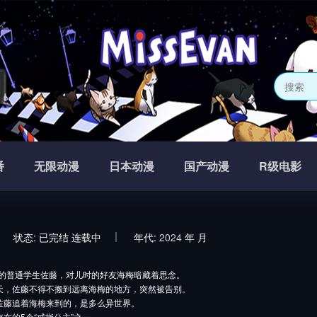
网
番
无限动漫
日本动漫
国产动漫
R级电影
状态:
已完结
连载中
年代:
2024
年
月
的普通学生佐藤，对儿时的好友海梅暗藏着思念。
天，佐藤不得不搬到远离海梅的地方，突然被告别。
佐藤追着海梅来到的，是多么异世界。
在的5个“戒指公主”之一。