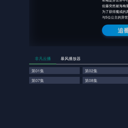
佐藤突然被海梅
为了获得魔戒的
与5位公主的异
追
非凡云播
暴风播放器
第01集
第02集
第07集
第08集