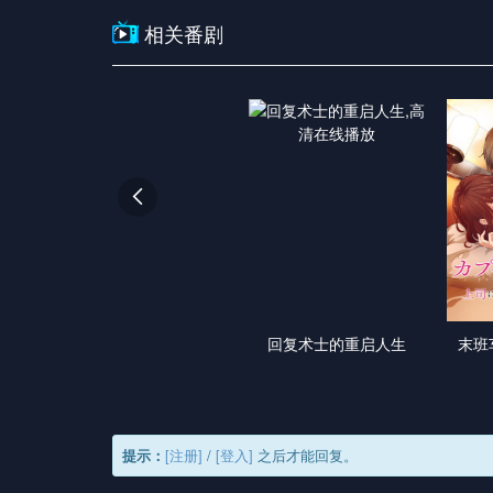
相关番剧

回复术士的重启人生
末班
提示：
[注册]
/
[登入]
之后才能回复。