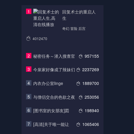
1
回复术士的重启人
生
奇幻 冒险 后宫
4012470
2
秘密任务～潜入搜查官
957155
3
今泉家好像成了辣妹们
2237269
4
内衣办公室linge
1889700
5
与僧侣交合的色欲之夜
253056
6
[图书室的女朋友]図
198940
7
[高清]关于唯一能让
1065406