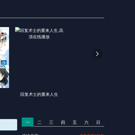

回复术士的重来人生
一
二
三
四
五
六
日