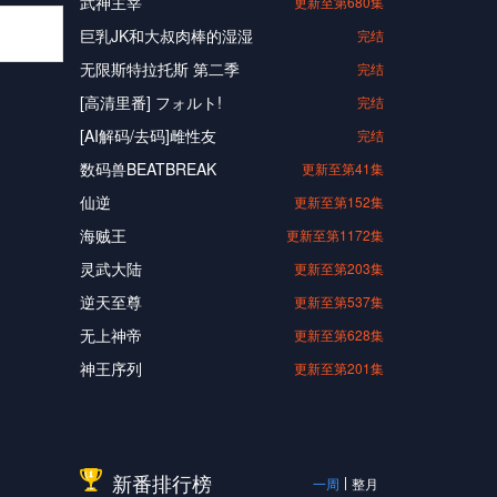
武神主宰
更新至第680集
巨乳JK和大叔肉棒的湿湿
完结
无限斯特拉托斯 第二季
完结
[高清里番] フォルト!
完结
[AI解码/去码]雌性友
完结
数码兽BEATBREAK
更新至第41集
仙逆
更新至第152集
海贼王
更新至第1172集
灵武大陆
更新至第203集
逆天至尊
更新至第537集
无上神帝
更新至第628集
神王序列
更新至第201集
新番排行榜
一周
整月