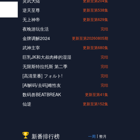
灵武大陆
更新至第204集
逆天至尊
更新至第538集
无上神帝
更新至第629集
夜晚游玩生活
完结
金牌调解2024
更新至第20260805期
武神主宰
更新至第680集
巨乳JK和大叔肉棒的湿湿
完结
无限斯特拉托斯 第二季
完结
[高清里番] フォルト!
完结
[AI解码/去码]雌性友
完结
数码兽BEATBREAK
更新至第41集
仙逆
更新至第152集
新番排行榜
一周
整月