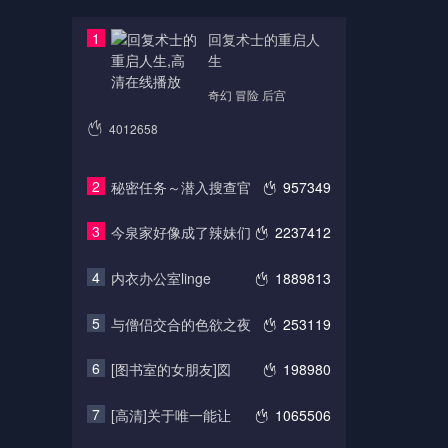
1
回复术士的重启人
生
奇幻 冒险 后宫
4012658
2
秘密任务～潜入搜查官
957349
3
今泉家好像成了辣妹们
2237412
4
内衣办公室linge
1889813
5
与僧侣交合的色欲之夜
253119
6
[图书室的女朋友]図
198980
7
[高清]关于唯一能让
1065506