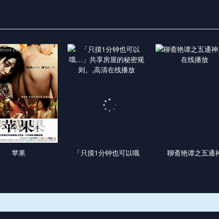
苹果
「只摸1分钟也可以哦
聊斋艳谭之五通