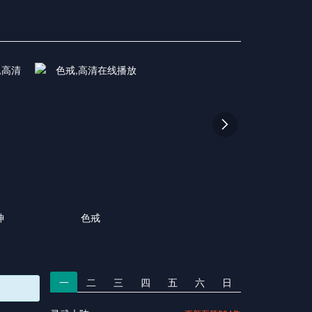

神
色戒
一
二
三
四
五
六
日