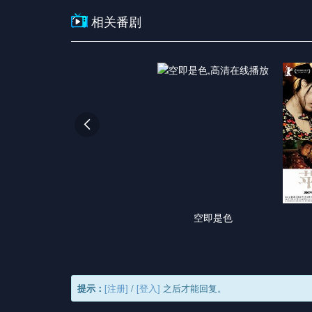
相关番剧

空即是色
提示：
[注册]
/
[登入]
之后才能回复。