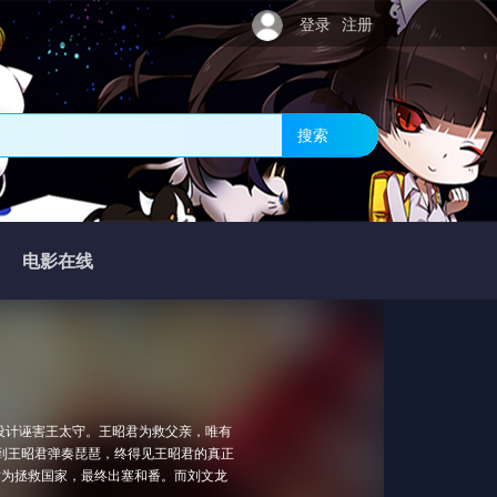
登录
注册
搜索
电影在线
设计诬害王太守。王昭君为救父亲，唯有
听到王昭君弹奏琵琶，终得见王昭君的真正
君为拯救国家，最终出塞和番。而刘文龙