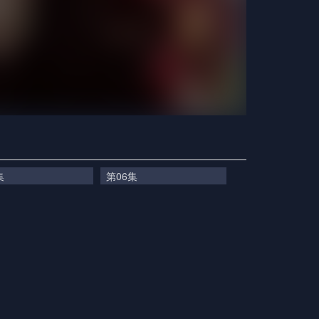
集
第06集