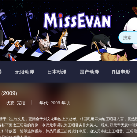
网
番
无限动漫
日本动漫
国产动漫
R级电影
2009)
状态:
完结
年代:
2009
年
月
情于书生刘文龙，更赠金予刘文龙助他上京赴考。相国毛延寿为迫王昭君入宫，竟然
寿私下更改王昭君的肖像，令汉元帝误以为王昭君实非大美人。后来, 汉元帝无意中
知奸计败露，随即逃到番邦，并怂恿番王起兵攻打中原，迫汉元帝献上王昭君。王昭
也只得目送爱人远去。