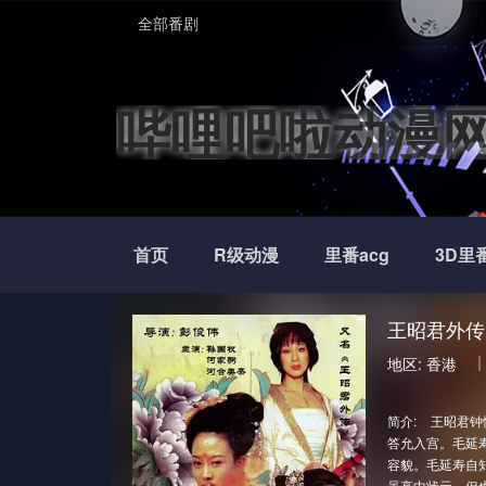
全部番剧
哔哩吧啦动漫
首页
R级动漫
里番acg
3D里
王昭君外传 (
地区:
香港
简介:
王昭君钟
答允入宫。毛延
容貌。毛延寿自
虽高中状元，但