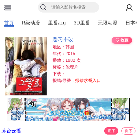
首页
R级动漫
里番acg
3D里番
无限动漫
日本
恶习不改
♡ 收藏
地区：韩国
年代：2015
播放：1982 次
标签：伦理片
下载：
报错/寻番：
报错求番入口
茅台云播
正序
倒序