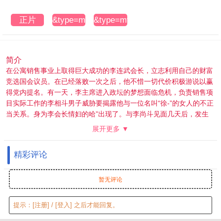
正片
&type=mtm3u8
&type=mtm3u8
简介
在公寓销售事业上取得巨大成功的李连武会长，立志利用自己的财富
竞选国会议员。在已经落败一次之后，他不惜一切代价积极游说以赢
得党内提名。有一天，李主席进入政坛的梦想面临危机，负责销售项
目实际工作的李相斗男子威胁要揭露他与一位名叫“徐-”的女人的不正
当关系。身为李会长情妇的哈”出现了。与李尚斗见面几天后，发生
了李会长被发现死在车里的事件……
展开更多 ▼
精彩评论
暂无评论
提示：
[注册]
/
[登入]
之后才能回复。