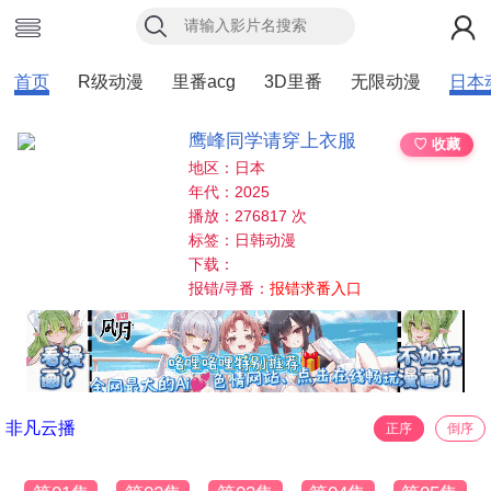
首页
R级动漫
里番acg
3D里番
无限动漫
日本
鹰峰同学请穿上衣服
♡ 收藏
地区：日本
年代：2025
播放：276817 次
标签：日韩动漫
下载：
报错/寻番：
报错求番入口
非凡云播
正序
倒序