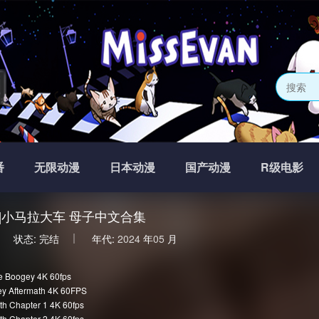
网
番
无限动漫
日本动漫
国产动漫
R级电影
man]小马拉大车 母子中文合集
状态:
完结
年代:
2024
年
05
月
e Boogey 4K 60fps
ey Aftermath 4K 60FPS
th Chapter 1 4K 60fps
th Chapter 2 4K 60fps