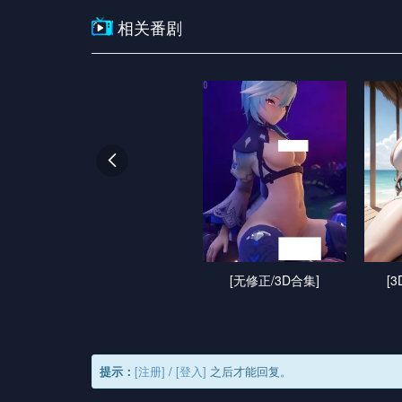
相关番剧

[无修正/3D合集]
[
提示：
[注册]
/
[登入]
之后才能回复。