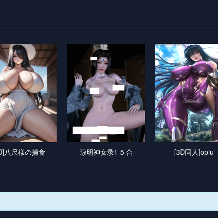
3D]八尺様の捕食
琼明神女录1-5 合
[3D同人]opiu