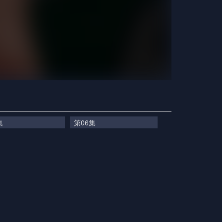
集
第06集