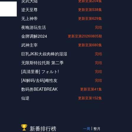
灵武大陆
更新至第204集
逆天至尊
更新至第538集
无上神帝
更新至第629集
夜晚游玩生活
完结
金牌调解2024
更新至第20260805期
武神主宰
更新至第680集
巨乳JK和大叔肉棒的湿湿
完结
无限斯特拉托斯 第二季
完结
[高清里番] フォルト!
完结
[AI解码/去码]雌性友
完结
数码兽BEATBREAK
更新至第41集
仙逆
更新至第152集
新番排行榜
一周
整月