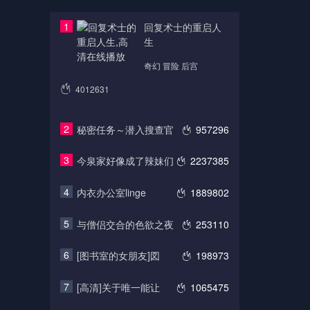
1
回复术士的重启人
生
奇幻 冒险 后宫
4012631
2
秘密任务～潜入搜查官
957296
3
今泉家好像成了辣妹们
2237385
4
内衣办公室linge
1889802
5
与僧侣交合的色欲之夜
253110
6
[图书室的女朋友]図
198973
7
[高清]关于唯一能让
1065475