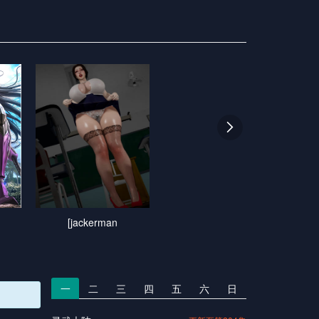

[jackerman
一
二
三
四
五
六
日