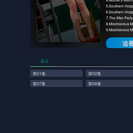
5.Southern Hospi
6.Southern Hospi
7.The After Pa
8.Mischievou
9.Mischievou
追
超云
第01集
第02集
第07集
第08集