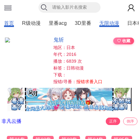
首页
R级动漫
里番acg
3D里番
无限动漫
日本
鬼斩
♡ 收藏
地区：日本
年代：2016
播放：6839 次
标签：日韩动漫
下载：
报错/寻番：
报错求番入口
非凡云播
正序
倒序