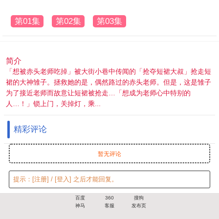
第01集
第02集
第03集
简介
「想被赤头老师吃掉」被大街小巷中传闻的「抢夺短裙大叔」抢走短
裙的大神雏子。拯救她的是，偶然路过的赤头老师。但是，这是雏子
为了接近老师而故意让短裙被抢走…「想成为老师心中特别的
人…！」锁上门，关掉灯，乘...
精彩评论
暂无评论
提示：
[注册]
/
[登入]
之后才能回复。
百度
360
搜狗
神马
客服
发布页