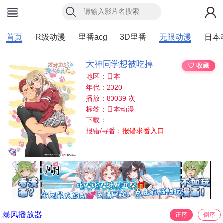
首页
R级动漫
里番acg
3D里番
无限动漫
日本
大神同学想被吃掉
♡ 收藏
地区：日本
年代：2020
播放：80039 次
标签：日本动漫
下载：
报错/寻番：
报错求番入口
暴风播放器
正序
倒序