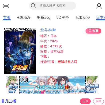
首页
R级动漫
里番acg
3D里番
无限动漫
日本
北斗神拳
♡ 收藏
地区：日本
年代：2026
播放：4730 次
标签：日本动漫
下载：
报错/寻番：
报错求番入口
非凡云播
正序
倒序