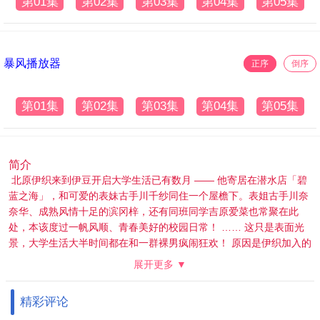
第01集
第02集
第03集
第04集
第05集
暴风播放器
正序
倒序
第01集
第02集
第03集
第04集
第05集
简介
北原伊织来到伊豆开启大学生活已有数月 —— 他寄居在潜水店「碧
蓝之海」，和可爱的表妹古手川千纱同住一个屋檐下。表姐古手川奈
奈华、成熟风情十足的滨冈梓，还有同班同学吉原爱菜也常聚在此
处，本该度过一帆风顺、青春美好的校园日常！ …… 这只是表面光
景，大学生活大半时间都在和一群裸男疯闹狂欢！ 原因是伊织加入的
潜水社团「Peek a Boo」，潜水只是副业，这群壮汉日常一丝不挂、
展开更多 ▼
把酒言欢胡闹作乐。长相帅气却是重度宅的今村耕平，和伊织两个人
早就彻底融入社团氛围。 就在这时，奈奈华拜托伊织前去帮忙：潜水
精彩评论
店 “海豚” 要在帕劳开设分店，人手严重不足。但伊织想起耕平之前说