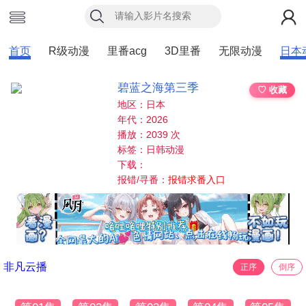
首页
R级动漫
里番acg
3D里番
无限动漫
日本
碧蓝之海第三季
♡ 收藏
地区：日本
年代：2026
播放：2039 次
标签：日韩动漫
下载：
报错/寻番：
报错求番入口
非凡云播
正序
倒序