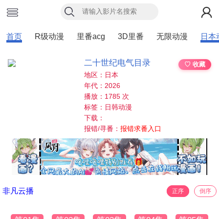
首页
R级动漫
里番acg
3D里番
无限动漫
日本
二十世纪电气目录
♡ 收藏
地区：日本
年代：2026
播放：1785 次
标签：日韩动漫
下载：
报错/寻番：
报错求番入口
非凡云播
正序
倒序