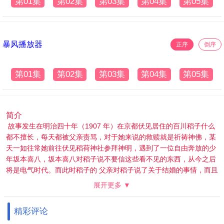
第01集
第02集
第03集
第04集
第05集
暴风播放器
正序
倒序
第01集
第02集
第03集
第04集
第05集
简介
故事发生在明治四十年（1907 年）在京都伏见居住的百川稻子什么
都不擅长，每天都被父亲责骂，对于她来说的救赎就是祈祷神佛，某
天一如往常她前往伏见稻荷神社参拜神明，遇到了一位自由奔放的少
年坂本喜八，坂本喜八对稻子说不要信这些看不见的东西，从今之后
将是电气时代。而此时稻子的 父亲对稻子说了关于结婚的事情，而且
是父亲单方面决定的，稻子本来是放弃抵抗认为自己的价值就是如
展开更多 ▼
此，但坂本喜八打开了稻子想要离开这个家的心声，带着稻子离开了
这个封闭的家。阻止结婚的方法是找出奇书《二十世纪电气目录》，
精彩评论
那是喜八童年时代写下的关于电气的预言书，而喜八过去的哥哥清六