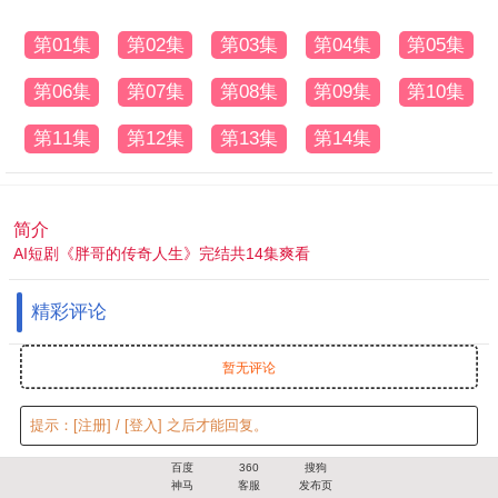
第01集
第02集
第03集
第04集
第05集
第06集
第07集
第08集
第09集
第10集
第11集
第12集
第13集
第14集
简介
AI短剧《胖哥的传奇人生》完结共14集爽看
精彩评论
暂无评论
提示：
[注册]
/
[登入]
之后才能回复。
百度
360
搜狗
神马
客服
发布页