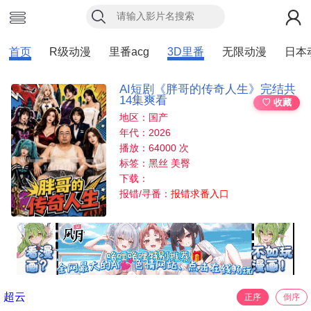
首页
R级动漫
里番acg
3D里番
无限动漫
日本
AI短剧《胖哥的传奇人生》完结共
14集爽看
♡ 收藏
地区：国产
年代：2026
播放：64000 次
标签：黑丝 美臀
下载：
报错/寻番：
报错求番入口
超云
正序
倒序