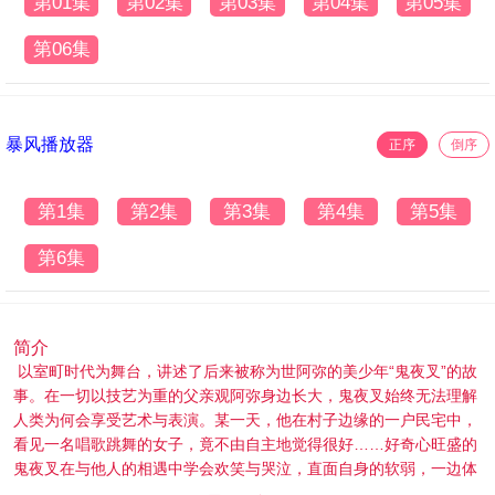
第01集
第02集
第03集
第04集
第05集
第06集
暴风播放器
正序
倒序
第1集
第2集
第3集
第4集
第5集
第6集
简介
以室町时代为舞台，讲述了后来被称为世阿弥的美少年“鬼夜叉”的故
事。在一切以技艺为重的父亲观阿弥身边长大，鬼夜叉始终无法理解
人类为何会享受艺术与表演。某一天，他在村子边缘的一户民宅中，
看见一名唱歌跳舞的女子，竟不由自主地觉得很好……好奇心旺盛的
鬼夜叉在与他人的相遇中学会欢笑与哭泣，直面自身的软弱，一边体
会无常的人世，一边逐渐孕育出一种全新的舞蹈形式。