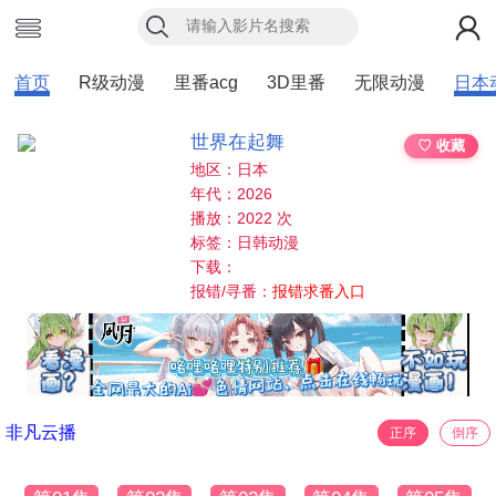
首页
R级动漫
里番acg
3D里番
无限动漫
日本
世界在起舞
♡ 收藏
地区：日本
年代：2026
播放：2022 次
标签：日韩动漫
下载：
报错/寻番：
报错求番入口
非凡云播
正序
倒序