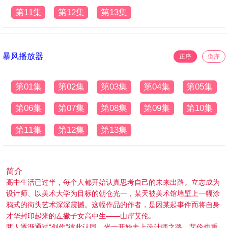
第11集
第12集
第13集
暴风播放器
正序
倒序
第01集
第02集
第03集
第04集
第05集
第06集
第07集
第08集
第09集
第10集
第11集
第12集
第13集
简介
高中生活已过半，每个人都开始认真思考自己的未来出路。立志成为
设计师、以美术大学为目标的朝仓光一，某天被美术馆墙壁上一幅涂
鸦式的街头艺术深深震撼。这幅作品的作者，是因某起事件而将自身
才华封印起来的左撇子女高中生——山岸艾伦。
两人逐渐通过“创作”彼此认同，光一开始走上设计师之路，艾伦也重