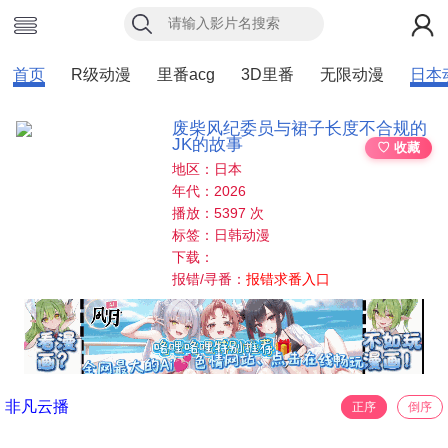
首页
R级动漫
里番acg
3D里番
无限动漫
日本
废柴风纪委员与裙子长度不合规的
JK的故事
♡ 收藏
地区：日本
年代：2026
播放：5397 次
标签：日韩动漫
下载：
报错/寻番：
报错求番入口
非凡云播
正序
倒序