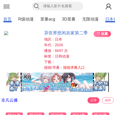
首页
R级动漫
里番acg
3D里番
无限动漫
日本
异世界悠闲农家第二季
♡ 收藏
地区：日本
年代：2026
播放：6697 次
标签：日韩动漫
下载：
报错/寻番：
报错求番入口
非凡云播
正序
倒序