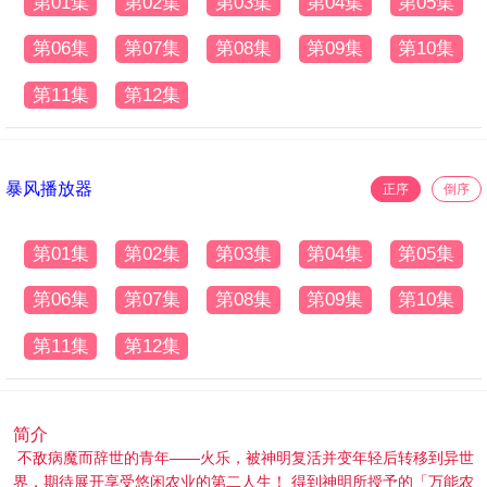
第01集
第02集
第03集
第04集
第05集
第06集
第07集
第08集
第09集
第10集
第11集
第12集
暴风播放器
正序
倒序
第01集
第02集
第03集
第04集
第05集
第06集
第07集
第08集
第09集
第10集
第11集
第12集
简介
不敌病魔而辞世的青年——火乐，被神明复活并变年轻后转移到异世
界，期待展开享受悠闲农业的第二人生！ 得到神明所授予的「万能农