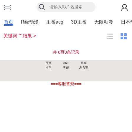
首页
R级动漫
里番acg
3D里番
无限动漫
日本
关键词 ”“ 结果 >
共
0
页
0
条记录
百度
360
搜狗
神马
客服
发布页
===客服答疑===