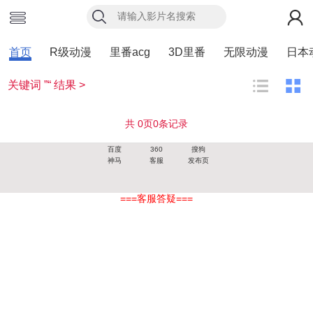
首页
R级动漫
里番acg
3D里番
无限动漫
日本
关键词 ”“ 结果 >
共
0
页
0
条记录
百度
360
搜狗
神马
客服
发布页
===客服答疑===