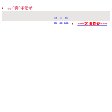
共
0
页
0
条记录
百度
360
搜狗
===客服答疑===
神马
客服
发布页