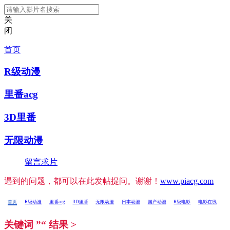
关
闭
首页
R级动漫
里番acg
3D里番
无限动漫
留言求片
遇到的问题，都可以在此发帖提问。谢谢！
www.piacg.com
首页
R级动漫
里番acg
3D里番
无限动漫
日本动漫
国产动漫
R级电影
电影在线
关键词 ”“ 结果 >