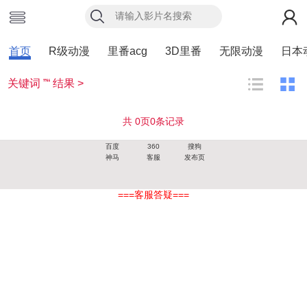
首页
R级动漫
里番acg
3D里番
无限动漫
日本
关键词 ”“ 结果 >
共
0
页
0
条记录
百度
360
搜狗
神马
客服
发布页
===客服答疑===